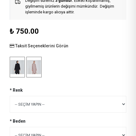
Değişim süremiz
3 gündür.
Etiketi koparılmamış,
giyilmemiş ürünlerin değişimi mümkündür. Değişim
işleminde kargo alıcıya aittir.
₺
750.00
Taksit Seçeneklerini Görün
* Renk
* Beden