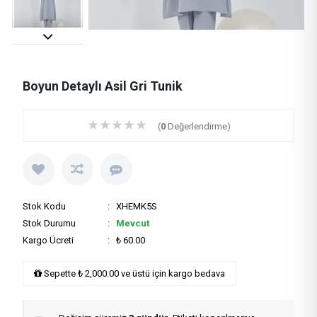
Boyun Detaylı Asil Gri Tunik
★
★
★
★
★
(
0
Değerlendirme)
Stok Kodu
: XHEMK5S
Stok Durumu
:
Mevcut
Kargo Ücreti
: ₺ 60.00
Sepette ₺ 2,000.00 ve üstü için kargo bedava