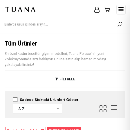
Tüm Ürünler
En özel kadın tesettür giyim modelleri, Tuana Ferace'nin yeni
koleksiyonunda sizi bekliyor! Online satın alıp hemen modayı
yakalayabilirsiniz!
FİLTRELE
Sadece Stoktaki Ürünleri Göster
A-Z