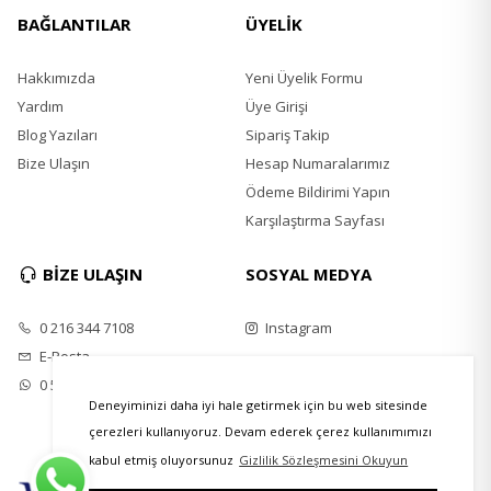
BAĞLANTILAR
ÜYELİK
Hakkımızda
Yeni Üyelik Formu
Yardım
Üye Girişi
Blog Yazıları
Sipariş Takip
Bize Ulaşın
Hesap Numaralarımız
Ödeme Bildirimi Yapın
Karşılaştırma Sayfası
BİZE ULAŞIN
SOSYAL MEDYA
0 216 344 7108
Instagram
E-Posta
0 539 748 50 40
Deneyiminizi daha iyi hale getirmek için bu web sitesinde
çerezleri kullanıyoruz. Devam ederek çerez kullanımımızı
kabul etmiş oluyorsunuz
Gizlilik Sözleşmesini Okuyun