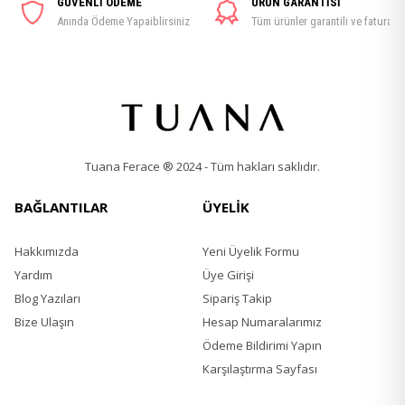
GÜVENLİ ÖDEME
ÜRÜN GARANTİSİ
Anında Ödeme Yapaiblirsiniz
Tüm ürünler garantili ve faturalı
Tuana Ferace ® 2024 - Tüm hakları saklıdır.
BAĞLANTILAR
ÜYELİK
Hakkımızda
Yeni Üyelik Formu
Yardım
Üye Girişi
Blog Yazıları
Sipariş Takip
Bize Ulaşın
Hesap Numaralarımız
Ödeme Bildirimi Yapın
Karşılaştırma Sayfası