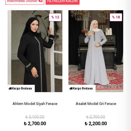
İndirimdeki Ürünler
FİLTRELERİ KALDIR
% 12
% 18
Kargo Bedava
Kargo Bedava
Ahlem Model Siyah Ferace
Asalet Model Gri Ferace
₺
3,100.00
₺
2,700.00
₺
2,700.00
₺
2,200.00