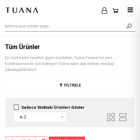
Tüm Ürünler
En özel kadın tesettür giyim modelleri, Tuana Ferace'nin yeni
koleksiyonunda sizi bekliyor! Online satın alıp hemen modayı
yakalayabilirsiniz!
FİLTRELE
Sadece Stoktaki Ürünleri Göster
A-Z