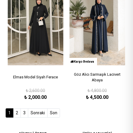
Kargo Bedava
Göz Alıcı Sarmaşık Lacivert
Elmas Model Siyah Ferace
Abaya
₺
2,600.00
₺
4,800.00
₺
2,000.00
₺
4,500.00
(current)
1
2
3
Sonraki
Son