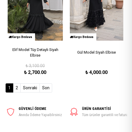
Kargo Bedava
Kargo Bedava
Elif Model Tüy Detaylı Siyah
Gül Model Siyah Elbise
Elbise
₺
3,100.00
₺
2,700.00
₺
4,000.00
(current)
1
2
Sonraki
Son
GÜVENLİ ÖDEME
ÜRÜN GARANTİSİ
Anında Ödeme Yapaiblirsiniz
Tüm ürünler garantili ve faturalı