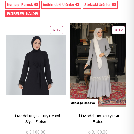
Kumaş : Pamuk
İndirimdeki Ürünler
Stoktaki Ürünler
FİLTRELERİ KALDIR
% 12
% 12
Kargo Bedava
Elif Model Kuşaklı Tüy Detaylı
Elif Model Tüy Detaylı Gri
Siyah Elbise
Elbise
₺
3,100.00
₺
3,100.00