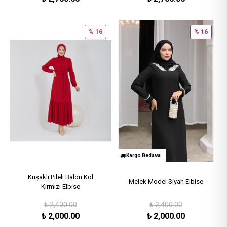
% 16
% 16
Kargo Bedava
Kuşaklı Pileli Balon Kol
Melek Model Siyah Elbise
Kırmızı Elbise
₺
2,400.00
₺
2,400.00
₺
2,000.00
₺
2,000.00