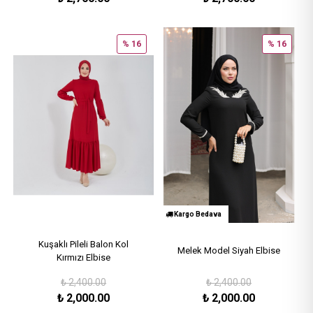
% 16
% 16
Kargo Bedava
Kuşaklı Pileli Balon Kol
Melek Model Siyah Elbise
Kırmızı Elbise
₺
2,400.00
₺
2,400.00
₺
2,000.00
₺
2,000.00