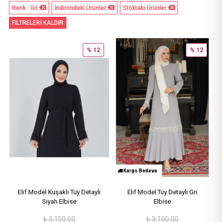
Renk : Gri
İndirimdeki Ürünler
Stoktaki Ürünler
FİLTRELERİ KALDIR
% 12
% 12
Kargo Bedava
Elif Model Kuşaklı Tüy Detaylı
Elif Model Tüy Detaylı Gri
Siyah Elbise
Elbise
₺
3,100.00
₺
3,100.00