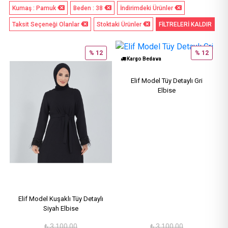
Kumaş : Pamuk
Beden : 38
İndirimdeki Ürünler
Taksit Seçeneği Olanlar
Stoktaki Ürünler
FİLTRELERİ KALDIR
% 12
% 12
Kargo Bedava
Elif Model Tüy Detaylı Gri
Elbise
Elif Model Kuşaklı Tüy Detaylı
Siyah Elbise
₺
3,100.00
₺
3,100.00