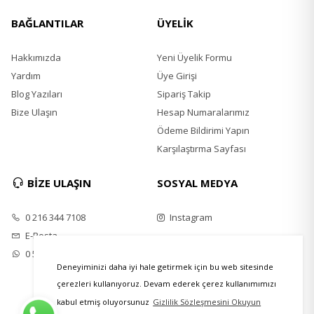
BAĞLANTILAR
ÜYELİK
Hakkımızda
Yeni Üyelik Formu
Yardım
Üye Girişi
Blog Yazıları
Sipariş Takip
Bize Ulaşın
Hesap Numaralarımız
Ödeme Bildirimi Yapın
Karşılaştırma Sayfası
BİZE ULAŞIN
SOSYAL MEDYA
0 216 344 7108
Instagram
E-Posta
0 539 748 50 40
Deneyiminizi daha iyi hale getirmek için bu web sitesinde
çerezleri kullanıyoruz. Devam ederek çerez kullanımımızı
kabul etmiş oluyorsunuz
Gizlilik Sözleşmesini Okuyun