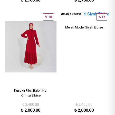
₺
2,700.00
₺
2,700.00
Kargo Bedava
% 16
% 16
Melek Model Siyah Elbise
Kuşaklı Pileli Balon Kol
Kırmızı Elbise
₺
2,400.00
₺
2,400.00
₺
2,000.00
₺
2,000.00