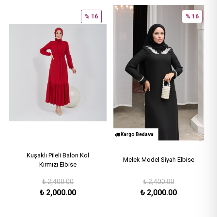
% 16
% 16
Kargo Bedava
Kuşaklı Pileli Balon Kol
Melek Model Siyah Elbise
Kırmızı Elbise
₺
2,400.00
₺
2,400.00
₺
2,000.00
₺
2,000.00