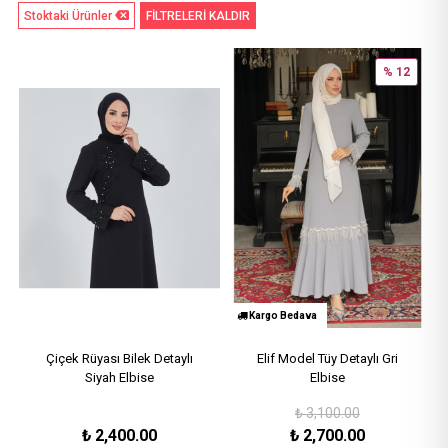
Stoktaki Ürünler
FİLTRELERİ KALDIR
% 12
Kargo Bedava
Çiçek Rüyası Bilek Detaylı
Elif Model Tüy Detaylı Gri
Siyah Elbise
Elbise
₺
3,100.00
₺
2,400.00
₺
2,700.00