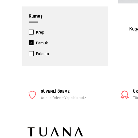
46
Kumaş
48
Kuşa
50
Krep
52
Pamuk
54
Pırlanta
GÜVENLİ ÖDEME
ÜR
Anında Ödeme Yapaiblirsiniz
Tüm