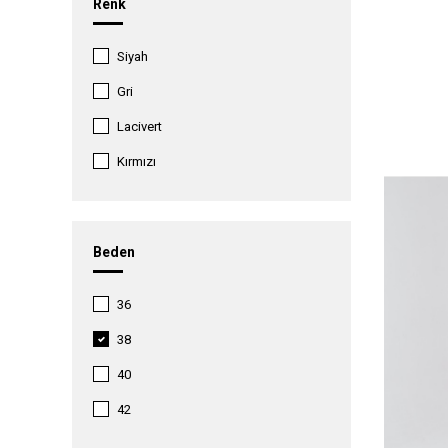
Renk
Siyah
Gri
Lacivert
Kırmızı
Vizon
Beden
36
38
40
42
44