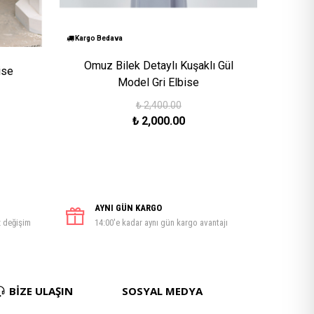
Kargo Bedava
Omuz Bilek Detaylı Kuşaklı Gül
ise
Model Gri Elbise
₺
2,400.00
₺
2,000.00
AYNI GÜN KARGO
z değişim
14:00'e kadar aynı gün kargo avantajı
BİZE ULAŞIN
SOSYAL MEDYA