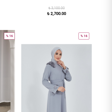
₺
3,100.00
₺
2,700.00
% 16
% 16