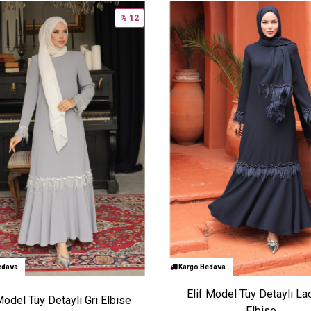
% 12
edava
Kargo Bedava
Elif Model Tüy Detaylı Lac
Model Tüy Detaylı Gri Elbise
Elbise