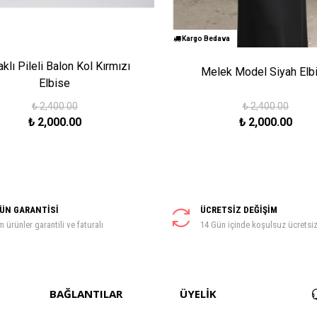
Kargo Bedava
klı Pileli Balon Kol Kırmızı
Melek Model Siyah Elb
Elbise
₺
2,400.00
₺
2,400.00
₺
2,000.00
₺
2,000.00
ÜN GARANTİSİ
ÜCRETSİZ DEĞİŞİM
 ürünler garantili ve faturalı
14 Gün içinde koşulsuz ücretsi
BAĞLANTILAR
ÜYELİK