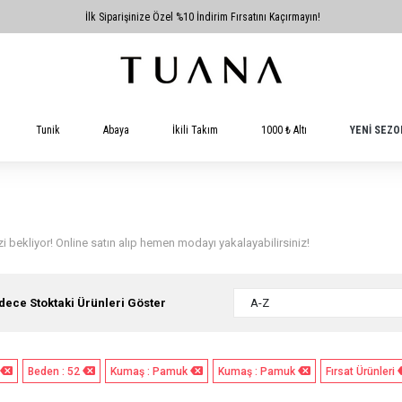
İlk Siparişinize Özel %10 İndirim Fırsatını Kaçırmayın!
Tunik
Abaya
İkili Takım
1000 ₺ Altı
YENİ SEZO
i bekliyor! Online satın alıp hemen modayı yakalayabilirsiniz!
dece Stoktaki Ürünleri Göster
A-Z
Beden : 52
Kumaş : Pamuk
Kumaş : Pamuk
Fırsat Ürünleri