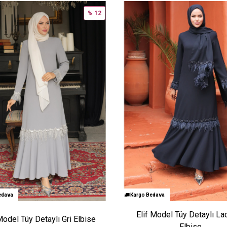
% 12
edava
Kargo Bedava
Elif Model Tüy Detaylı Lac
Model Tüy Detaylı Gri Elbise
Elbise