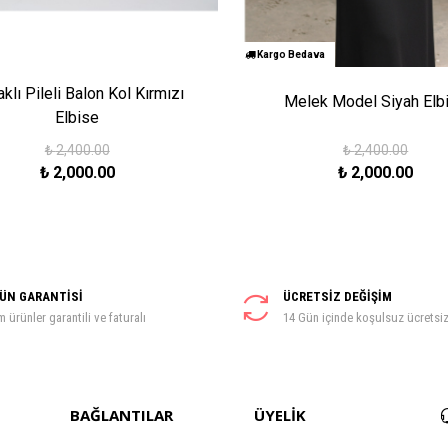
Kargo Bedava
klı Pileli Balon Kol Kırmızı
Melek Model Siyah Elb
Elbise
₺
2,400.00
₺
2,400.00
₺
2,000.00
₺
2,000.00
ÜN GARANTİSİ
ÜCRETSİZ DEĞİŞİM
 ürünler garantili ve faturalı
14 Gün içinde koşulsuz ücretsi
BAĞLANTILAR
ÜYELİK