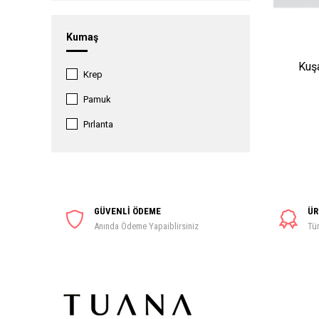
46
Kumaş
48
Kuşa
50
Krep
52
Pamuk
54
Pırlanta
GÜVENLİ ÖDEME
ÜR
Anında Ödeme Yapaiblirsiniz
Tüm