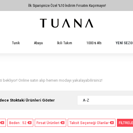
İlk Siparişinize Özel %10 İndirim Fırsatını Kaçırmayın!
Tunik
Abaya
İkili Takım
1000 ₺ Altı
YENİ SEZO
i bekliyor! Online satın alıp hemen modayı yakalayabilirsiniz!
dece Stoktaki Ürünleri Göster
A-Z
Beden : 52
Fırsat Ürünleri
Taksit Seçeneği Olanlar
FİLTREL