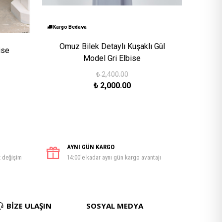
Kargo Bedava
Omuz Bilek Detaylı Kuşaklı Gül
ise
Model Gri Elbise
₺
2,400.00
₺
2,000.00
AYNI GÜN KARGO
z değişim
14:00'e kadar aynı gün kargo avantajı
BİZE ULAŞIN
SOSYAL MEDYA