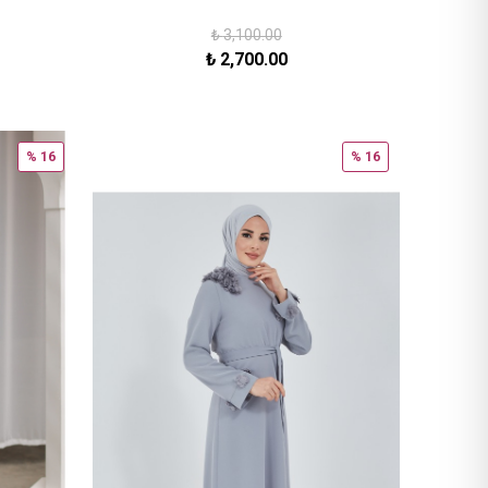
₺
3,100.00
₺
2,700.00
% 16
% 16