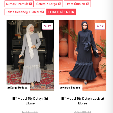
Kumaş : Pamuk
Ücretsiz Kargo
Fırsat Ürünleri
Taksit Seçeneği Olanlar
FİLTRELERİ KALDIR
% 12
% 12
Kargo Bedava
Kargo Bedava
Elif Model Tüy Detaylı Gri
Elif Model Tüy Detaylı Lacivert
Elbise
Elbise
₺
3,100.00
₺
3,100.00