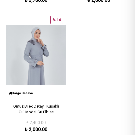
₺
2,700.00
₺
2,000.00
% 16
Kargo Bedava
Omuz Bilek Detaylı Kuşaklı
Gül Model Gri Elbise
₺
2,400.00
₺
2,000.00