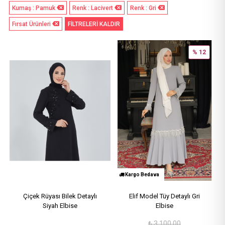
Kumaş : Pamuk
Renk : Lacivert
Renk : Gri
Fırsat Ürünleri
FİLTRELERİ KALDIR
% 12
Kargo Bedava
Çiçek Rüyası Bilek Detaylı
Elif Model Tüy Detaylı Gri
Siyah Elbise
Elbise
₺
3,100.00