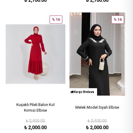
₺
2,700.00
₺
2,700.00
% 16
% 16
Kargo Bedava
Kuşaklı Pileli Balon Kol
Melek Model Siyah Elbise
Kırmızı Elbise
₺
2,400.00
₺
2,400.00
₺
2,000.00
₺
2,000.00