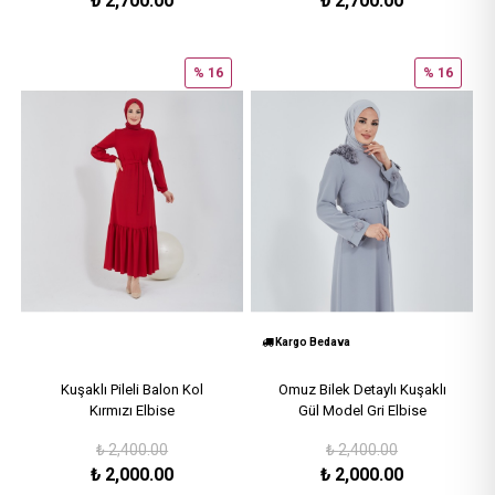
₺
2,700.00
₺
2,700.00
% 16
% 16
Kargo Bedava
Kuşaklı Pileli Balon Kol
Omuz Bilek Detaylı Kuşaklı
Kırmızı Elbise
Gül Model Gri Elbise
₺
2,400.00
₺
2,400.00
₺
2,000.00
₺
2,000.00