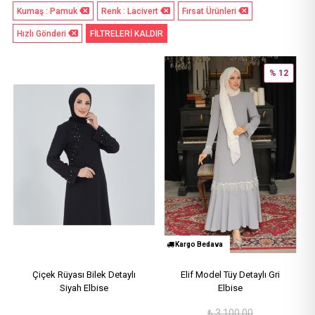
Kumaş : Pamuk
Renk : Lacivert
Fırsat Ürünleri
Hızlı Gönderi
FİLTRELERİ KALDIR
% 12
Kargo Bedava
Çiçek Rüyası Bilek Detaylı
Elif Model Tüy Detaylı Gri
Siyah Elbise
Elbise
₺
3,100.00